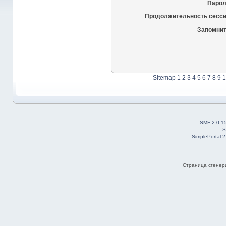
Парол
Продолжительность сесси
Запомнит
Sitemap
1
2
3
4
5
6
7
8
9
1
SMF 2.0.1
S
SimplePortal 
Страница сгенери