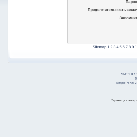
Парол
Продолжительность сесси
Запомнит
Sitemap
1
2
3
4
5
6
7
8
9
1
SMF 2.0.1
S
SimplePortal 
Страница сгенери