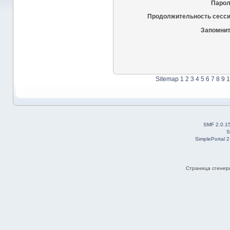
Парол
Продолжительность сесси
Запомнит
Sitemap
1
2
3
4
5
6
7
8
9
1
SMF 2.0.1
S
SimplePortal 
Страница сгенери