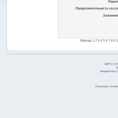
Парол
Продолжительность сесси
Запомнит
Sitemap
1
2
3
4
5
6
7
8
9
1
SMF 2.0.1
S
SimplePortal 
Страница сгенери