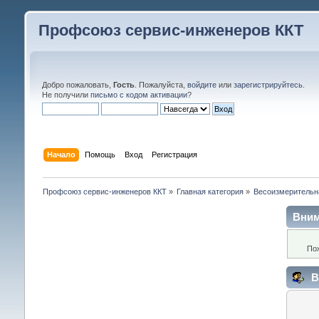
Профсоюз сервис-инженеров ККТ
Добро пожаловать,
Гость
. Пожалуйста,
войдите
или
зарегистрируйтесь
.
Не получили
письмо с кодом активации
?
Начало
Помощь
Вход
Регистрация
Профсоюз сервис-инженеров ККТ
»
Главная категория
»
Весоизмерительн
Вним
По
В