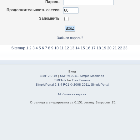
Пароль:
Продолжительность сессии:
Запомнить:
Забыли пароль?
Sitemap
1
2
3
4
5
6
7
8
9
10
11
12
13
14
15
16
17
18
19
20
21
22
23
Вход
SMF 2.0.15
|
SMF © 2011
,
Simple Machines
SMFAds
for
Free Forums
SimplePortal 2.3.4 RC1 © 2008-2011, SimplePortal
Мобильная версия
Страница сгенерирована за 0.151 секунд. Запросов: 15.