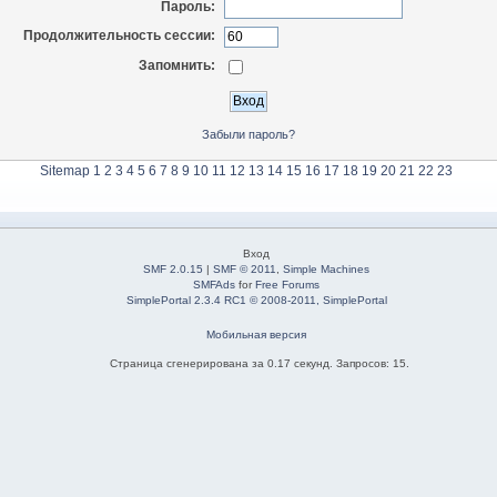
Пароль:
Продолжительность сессии:
Запомнить:
Забыли пароль?
Sitemap
1
2
3
4
5
6
7
8
9
10
11
12
13
14
15
16
17
18
19
20
21
22
23
Вход
SMF 2.0.15
|
SMF © 2011
,
Simple Machines
SMFAds
for
Free Forums
SimplePortal 2.3.4 RC1 © 2008-2011, SimplePortal
Мобильная версия
Страница сгенерирована за 0.17 секунд. Запросов: 15.