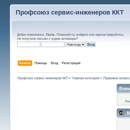
Профсоюз сервис-инженеров ККТ
Добро пожаловать,
Гость
. Пожалуйста,
войдите
или
зарегистрируйтесь
.
Не получили
письмо с кодом активации
?
Начало
Помощь
Вход
Регистрация
Профсоюз сервис-инженеров ККТ
»
Главная категория
»
Правовые вопро
Вним
По
В