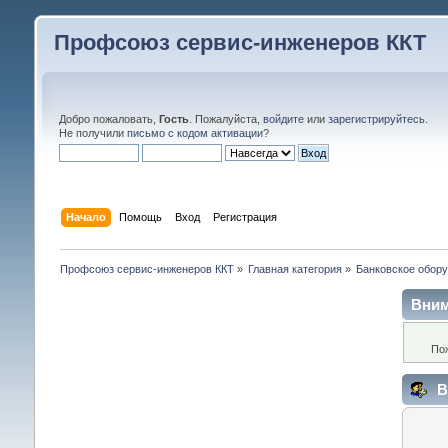
Профсоюз сервис-инженеров ККТ
Добро пожаловать,
Гость
. Пожалуйста,
войдите
или
зарегистрируйтесь
.
Не получили
письмо с кодом активации
?
Начало
Помощь
Вход
Регистрация
Профсоюз сервис-инженеров ККТ
»
Главная категория
»
Банковское обор
Вним
По
В