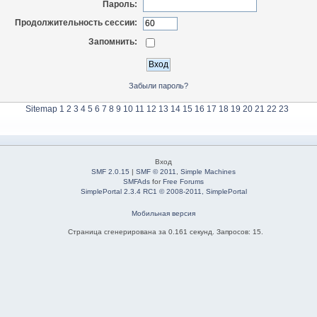
Пароль:
Продолжительность сессии:
Запомнить:
Забыли пароль?
Sitemap
1
2
3
4
5
6
7
8
9
10
11
12
13
14
15
16
17
18
19
20
21
22
23
Вход
SMF 2.0.15
|
SMF © 2011
,
Simple Machines
SMFAds
for
Free Forums
SimplePortal 2.3.4 RC1 © 2008-2011, SimplePortal
Мобильная версия
Страница сгенерирована за 0.161 секунд. Запросов: 15.