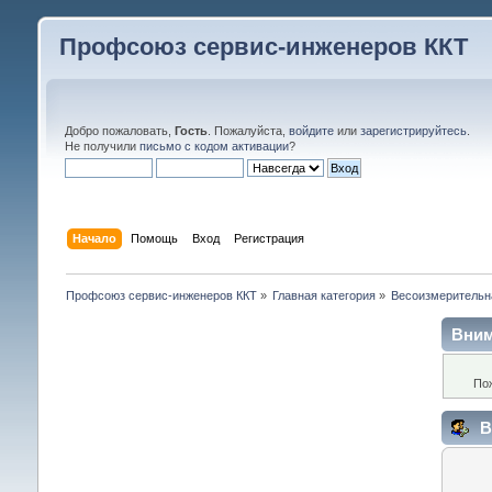
Профсоюз сервис-инженеров ККТ
Добро пожаловать,
Гость
. Пожалуйста,
войдите
или
зарегистрируйтесь
.
Не получили
письмо с кодом активации
?
Начало
Помощь
Вход
Регистрация
Профсоюз сервис-инженеров ККТ
»
Главная категория
»
Весоизмерительн
Вним
По
В