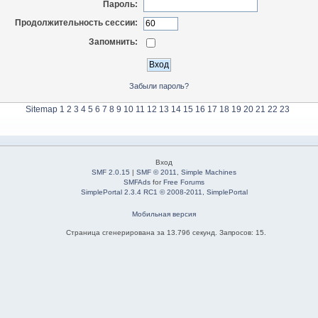
Пароль:
Продолжительность сессии:
Запомнить:
Забыли пароль?
Sitemap
1
2
3
4
5
6
7
8
9
10
11
12
13
14
15
16
17
18
19
20
21
22
23
Вход
SMF 2.0.15
|
SMF © 2011
,
Simple Machines
SMFAds
for
Free Forums
SimplePortal 2.3.4 RC1 © 2008-2011, SimplePortal
Мобильная версия
Страница сгенерирована за 13.796 секунд. Запросов: 15.