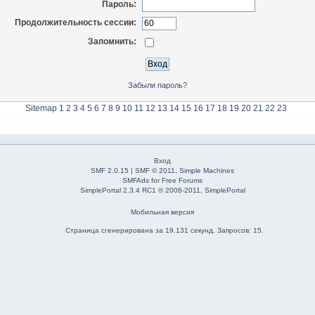
Пароль:
Продолжительность сессии:
Запомнить:
Забыли пароль?
Sitemap
1
2
3
4
5
6
7
8
9
10
11
12
13
14
15
16
17
18
19
20
21
22
23
Вход
SMF 2.0.15
|
SMF © 2011
,
Simple Machines
SMFAds
for
Free Forums
SimplePortal 2.3.4 RC1 © 2008-2011, SimplePortal
Мобильная версия
Страница сгенерирована за 19.131 секунд. Запросов: 15.