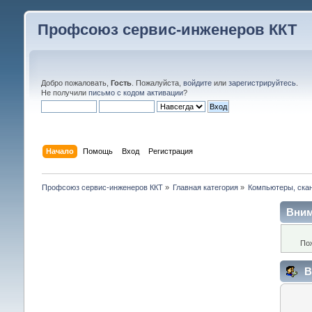
Профсоюз сервис-инженеров ККТ
Добро пожаловать,
Гость
. Пожалуйста,
войдите
или
зарегистрируйтесь
.
Не получили
письмо с кодом активации
?
Начало
Помощь
Вход
Регистрация
Профсоюз сервис-инженеров ККТ
»
Главная категория
»
Компьютеры, скан
Вним
По
В