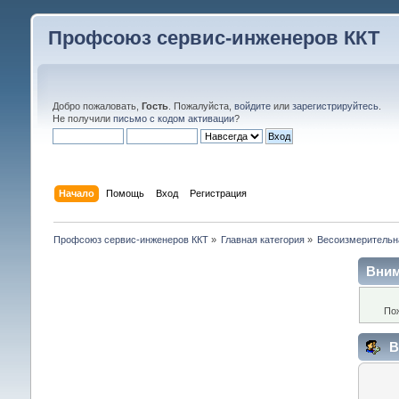
Профсоюз сервис-инженеров ККТ
Добро пожаловать,
Гость
. Пожалуйста,
войдите
или
зарегистрируйтесь
.
Не получили
письмо с кодом активации
?
Начало
Помощь
Вход
Регистрация
Профсоюз сервис-инженеров ККТ
»
Главная категория
»
Весоизмерительн
Вним
По
В