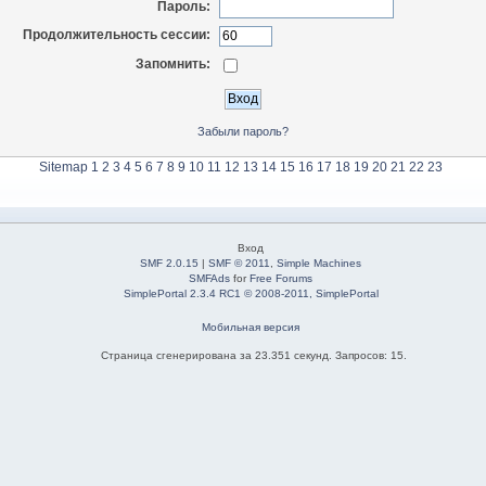
Пароль:
Продолжительность сессии:
Запомнить:
Забыли пароль?
Sitemap
1
2
3
4
5
6
7
8
9
10
11
12
13
14
15
16
17
18
19
20
21
22
23
Вход
SMF 2.0.15
|
SMF © 2011
,
Simple Machines
SMFAds
for
Free Forums
SimplePortal 2.3.4 RC1 © 2008-2011, SimplePortal
Мобильная версия
Страница сгенерирована за 23.351 секунд. Запросов: 15.