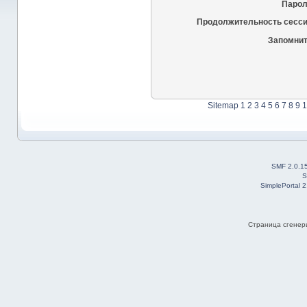
Парол
Продолжительность сесси
Запомнит
Sitemap
1
2
3
4
5
6
7
8
9
1
SMF 2.0.1
S
SimplePortal 
Страница сгенери