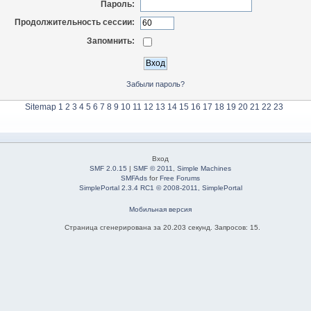
Пароль:
Продолжительность сессии:
Запомнить:
Забыли пароль?
Sitemap
1
2
3
4
5
6
7
8
9
10
11
12
13
14
15
16
17
18
19
20
21
22
23
Вход
SMF 2.0.15
|
SMF © 2011
,
Simple Machines
SMFAds
for
Free Forums
SimplePortal 2.3.4 RC1 © 2008-2011, SimplePortal
Мобильная версия
Страница сгенерирована за 20.203 секунд. Запросов: 15.