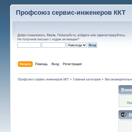
Профсоюз сервис-инженеров ККТ
Добро пожаловать,
Гость
. Пожалуйста,
войдите
или
зарегистрируйтесь
.
Не получили
письмо с кодом активации
?
Начало
Помощь
Вход
Регистрация
Профсоюз сервис-инженеров ККТ
»
Главная категория
»
Весоизмерительн
Вним
По
В