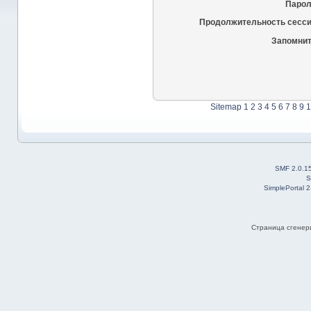
Парол
Продолжительность сесси
Запомнит
Sitemap
1
2
3
4
5
6
7
8
9
1
SMF 2.0.1
S
SimplePortal 
Страница сгенери