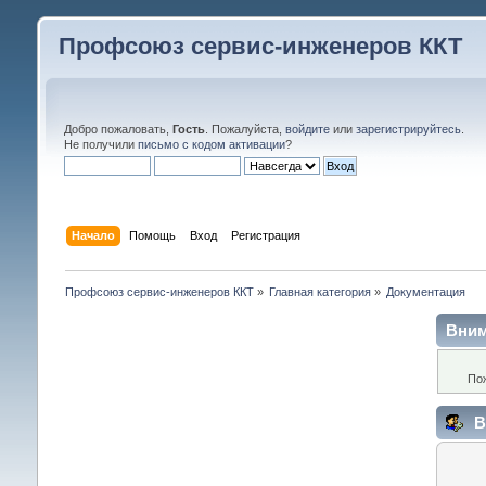
Профсоюз сервис-инженеров ККТ
Добро пожаловать,
Гость
. Пожалуйста,
войдите
или
зарегистрируйтесь
.
Не получили
письмо с кодом активации
?
Начало
Помощь
Вход
Регистрация
Профсоюз сервис-инженеров ККТ
»
Главная категория
»
Документация
Вним
По
В