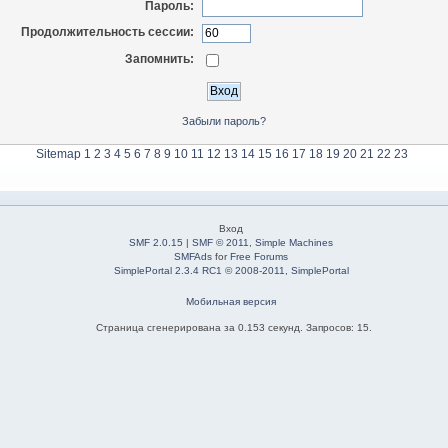
Пароль:
Продолжительность сессии:
Запомнить:
Забыли пароль?
Sitemap
1
2
3
4
5
6
7
8
9
10
11
12
13
14
15
16
17
18
19
20
21
22
23
Вход
SMF 2.0.15
|
SMF © 2011
,
Simple Machines
SMFAds
for
Free Forums
SimplePortal 2.3.4 RC1 © 2008-2011, SimplePortal
Мобильная версия
Страница сгенерирована за 0.153 секунд. Запросов: 15.