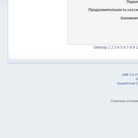
Парол
Продолжительность сесси
Запомнит
Sitemap
1
2
3
4
5
6
7
8
9
1
SMF 2.0.1
S
SimplePortal 
Страница сгенерир