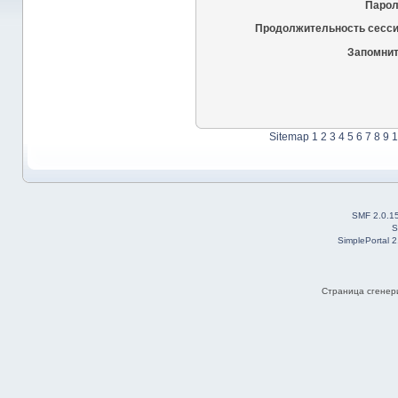
Парол
Продолжительность сесси
Запомнит
Sitemap
1
2
3
4
5
6
7
8
9
1
SMF 2.0.1
S
SimplePortal 
Страница сгенери