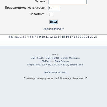
Пароль:
Продолжительность сессии:
Запомнить:
Забыли пароль?
Sitemap
1
2
3
4
5
6
7
8
9
10
11
12
13
14
15
16
17
18
19
20
21
22
23
Вход
SMF 2.0.15
|
SMF © 2011
,
Simple Machines
SMFAds
for
Free Forums
SimplePortal 2.3.4 RC1 © 2008-2011, SimplePortal
Мобильная версия
Страница сгенерирована за 0.16 секунд. Запросов: 15.