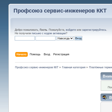
Профсоюз сервис-инженеров ККТ
Добро пожаловать,
Гость
. Пожалуйста,
войдите
или
зарегистрируйтесь
.
Не получили
письмо с кодом активации
?
Начало
Помощь
Вход
Регистрация
Профсоюз сервис-инженеров ККТ
»
Главная категория
»
Платёжные терм
Вним
По
В