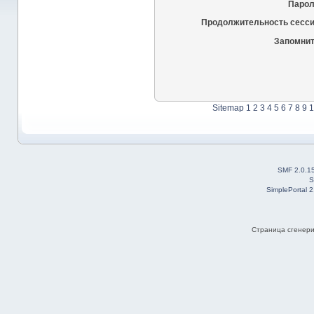
Парол
Продолжительность сесси
Запомнит
Sitemap
1
2
3
4
5
6
7
8
9
1
SMF 2.0.1
S
SimplePortal 
Страница сгенерир