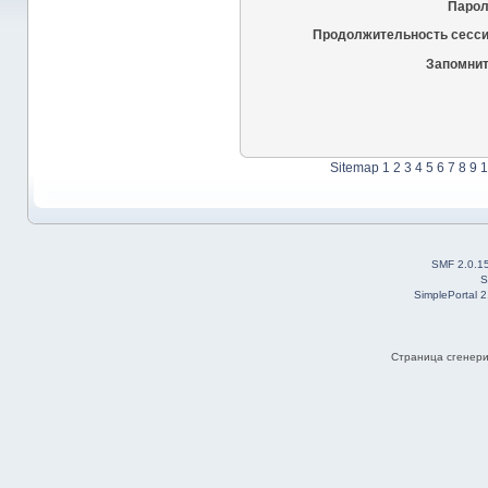
Парол
Продолжительность сесси
Запомнит
Sitemap
1
2
3
4
5
6
7
8
9
1
SMF 2.0.1
S
SimplePortal 
Страница сгенерир