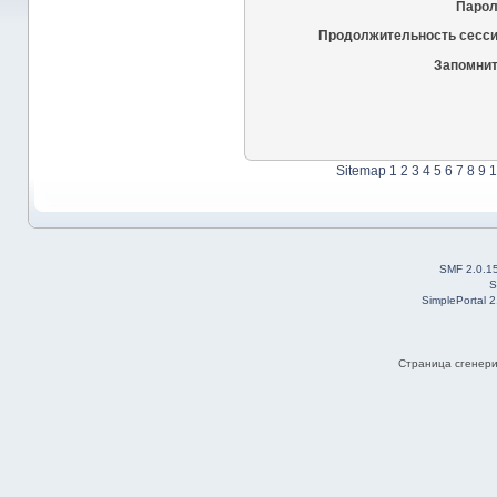
Парол
Продолжительность сесси
Запомнит
Sitemap
1
2
3
4
5
6
7
8
9
1
SMF 2.0.1
S
SimplePortal 
Страница сгенерир