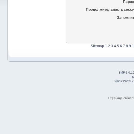
Парол
Продолжительность сесси
Запомнит
Sitemap
1
2
3
4
5
6
7
8
9
1
SMF 2.0.1
S
SimplePortal 
Страница сгенери