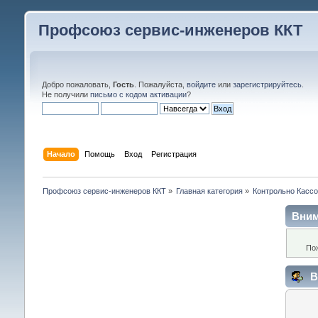
Профсоюз сервис-инженеров ККТ
Добро пожаловать,
Гость
. Пожалуйста,
войдите
или
зарегистрируйтесь
.
Не получили
письмо с кодом активации
?
Начало
Помощь
Вход
Регистрация
Профсоюз сервис-инженеров ККТ
»
Главная категория
»
Контрольно Кассо
Вним
По
В