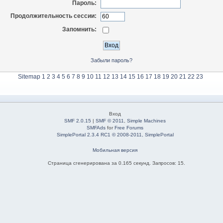
Пароль:
Продолжительность сессии:
Запомнить:
Забыли пароль?
Sitemap
1
2
3
4
5
6
7
8
9
10
11
12
13
14
15
16
17
18
19
20
21
22
23
Вход
SMF 2.0.15
|
SMF © 2011
,
Simple Machines
SMFAds
for
Free Forums
SimplePortal 2.3.4 RC1 © 2008-2011, SimplePortal
Мобильная версия
Страница сгенерирована за 0.165 секунд. Запросов: 15.