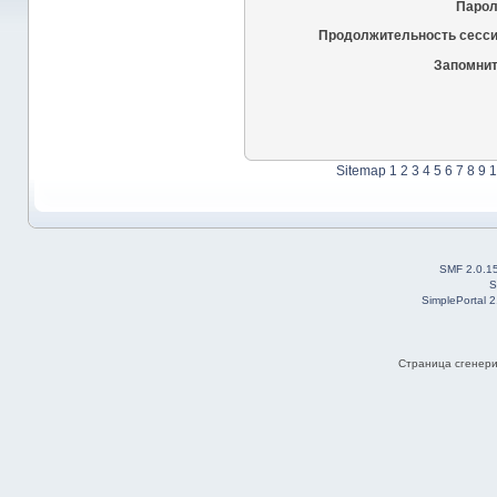
Парол
Продолжительность сесси
Запомнит
Sitemap
1
2
3
4
5
6
7
8
9
1
SMF 2.0.1
S
SimplePortal 
Страница сгенерир