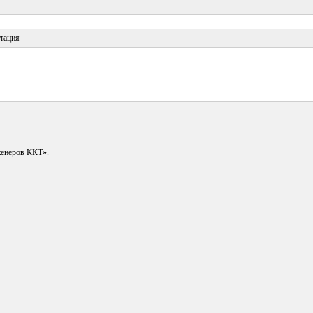
тация
енеров ККТ».