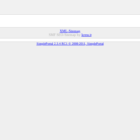
XML-Sitemap
SMF SEO-Sitemap by
kress.it
SimplePortal 2.3.4 RC1 © 2008-2011, SimplePortal