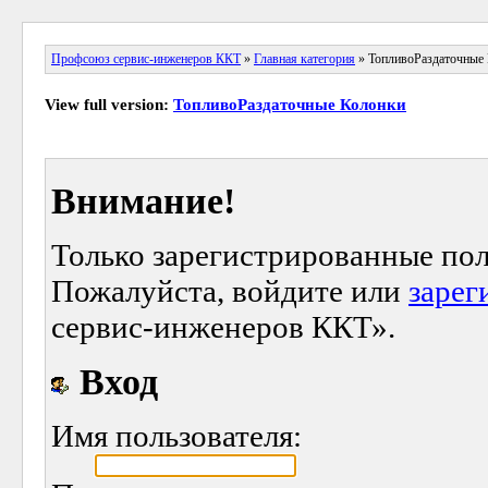
Профсоюз сервис-инженеров ККТ
»
Главная категория
» ТопливоРаздаточные
View full version:
ТопливоРаздаточные Колонки
Внимание!
Только зарегистрированные пол
Пожалуйста, войдите или
зарег
сервис-инженеров ККТ».
Вход
Имя пользователя: