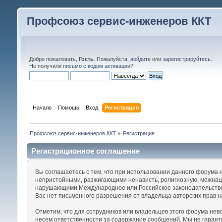
Профсоюз сервис-инженеров ККТ
Добро пожаловать,
Гость
. Пожалуйста,
войдите
или
зарегистрируйтесь
.
Не получили
письмо с кодом активации
?
Начало
Помощь
Вход
Регистрация
Профсоюз сервис-инженеров ККТ
»
Регистрация
Регистрационное соглашение
Вы соглашаетесь с тем, что при использовании данного форума
непристойными, разжигающими ненависть, религиозную, межнац
нарушающими Международное или Российское законодательство.
Вас нет письменного разрешения от владельца авторских прав н
Отметим, что для сотрудников или владельцев этого форума нев
несем ответственности за содержание сообщений. Мы не гаран