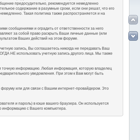
сообщение предосудительно, рекомендуется немедленно
ельное содержание в разумные сроки, если они решат, что его
немедленно. Такая политика также распространяется и на
ми сообщениями и оградить от ответственности за него
тавляют за собой право раскрыть Ваши личные данные (или
зультатом Ваших действий на этом форуме.
учетную запись, Вы соглашаетесь никогда не передавать Ваш
ОГДА НЕ использовать учетную запись другого лица. Мы также
ю и точную информацию. Любая информация, которую владелец
едварительного уведомления. При этом к Вам могут быть
у форуму или для связи с Вашим интернет-провайдером. Это
вателя и пароль) в кэше вашего браузера. Он используется
ую информацию с Вашего компьютера.