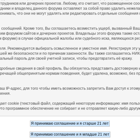
сотрудников или дочерних проектов. Любому, кто считает, что размещенное 
ники и владелец данного форума оставляют за собой право удалить нежелат
онимать, что они не могут удалять или редактировать отдельные сообщения 
ообщений. Кроме того, Вы соглашаетесь возместить ущерб, вызванный Ваши
этим форумом сайтов и дочерних проектов. Владельцы этого форума также ос
 форуме) в случае официальной жалобы или судебного иска, являющихся ре
еля. Рекомендуется выбирать осмысленное и уместное имя. Регистрируя эту 
ашей же безопасности и по причинам законности. Вы также соглашаетесь НИК
ьный пароль для своей учетной записи, чтобы предотвратить её кражу.
одробные сведения в свой профиль. Вы обязуетесь представить достоверну
речащей общепринятым нормам поведения, будет удалена, возможно, без пр
ш IP-адрес, для того чтобы иметь возможность запретить Вам доступ к этом
шения.
ает cookie (текстовый файл, содержащий некоторую информацию: имя пользо
Это программное обеспечение не собирает и не отправляет какую-либо друг