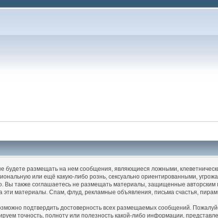
 не будете размещать на нем сообщения, являющиеся ложными, клеветническ
иональную или ещё какую-либо рознь, сексуально ориентированными, угро
 Вы также соглашаетесь не размещать материалы, защищенные авторским пр
а эти материалы. Спам, флуд, рекламные объявления, письма счастья, пира
озможно подтвердить достоверность всех размещаемых сообщений. Пожалуйста
тируем точность, полноту или полезность какой-либо информации, предста