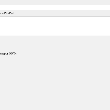
 и Pin-Pad.
енеров ККТ».