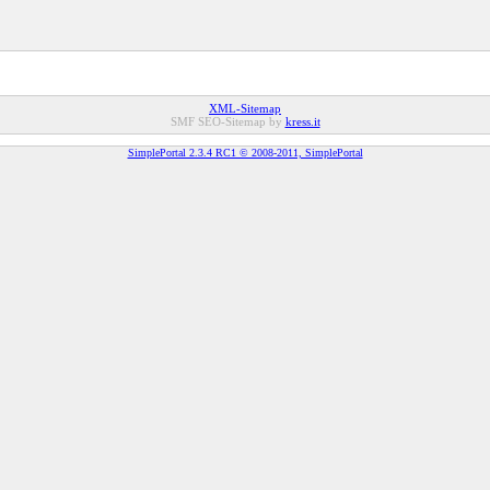
XML-Sitemap
SMF SEO-Sitemap by
kress.it
SimplePortal 2.3.4 RC1 © 2008-2011, SimplePortal