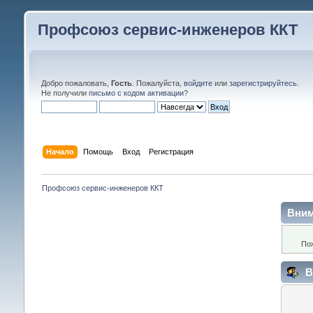
Профсоюз сервис-инженеров ККТ
Добро пожаловать,
Гость
. Пожалуйста,
войдите
или
зарегистрируйтесь
.
Не получили
письмо с кодом активации
?
Начало
Помощь
Вход
Регистрация
Профсоюз сервис-инженеров ККТ
Вним
По
В