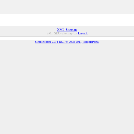
XML-Sitemap
SMF SEO-Sitemap by
kress.it
SimplePortal 2.3.4 RC1 © 2008-2011, SimplePortal