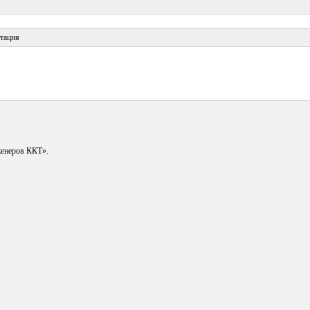
тация
енеров ККТ».