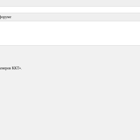
 форуме
енеров ККТ».