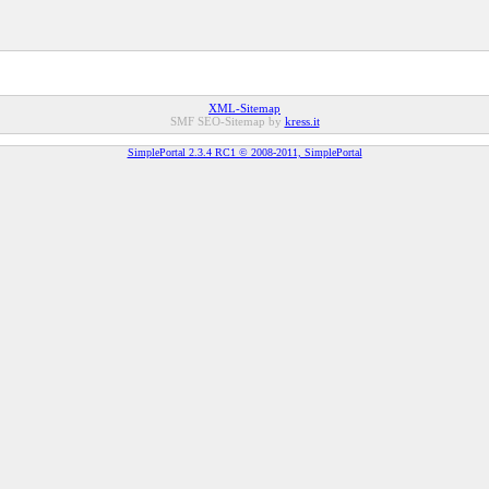
XML-Sitemap
SMF SEO-Sitemap by
kress.it
SimplePortal 2.3.4 RC1 © 2008-2011, SimplePortal