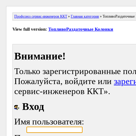
Профсоюз сервис-инженеров ККТ
»
Главная категория
» ТопливоРаздаточные
View full version:
ТопливоРаздаточные Колонки
Внимание!
Только зарегистрированные пол
Пожалуйста, войдите или
зарег
сервис-инженеров ККТ».
Вход
Имя пользователя: