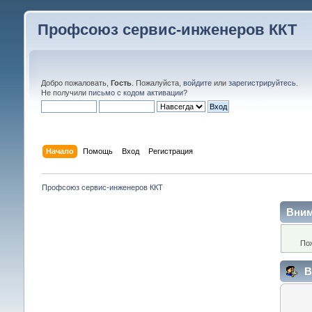
Профсоюз сервис-инженеров ККТ
Добро пожаловать,
Гость
. Пожалуйста,
войдите
или
зарегистрируйтесь
.
Не получили
письмо с кодом активации
?
Начало
Помощь
Вход
Регистрация
Профсоюз сервис-инженеров ККТ
Вним
По
В