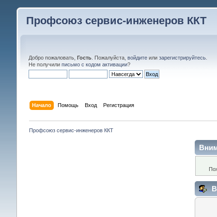
Профсоюз сервис-инженеров ККТ
Добро пожаловать,
Гость
. Пожалуйста,
войдите
или
зарегистрируйтесь
.
Не получили
письмо с кодом активации
?
Начало
Помощь
Вход
Регистрация
Профсоюз сервис-инженеров ККТ
Вним
По
В