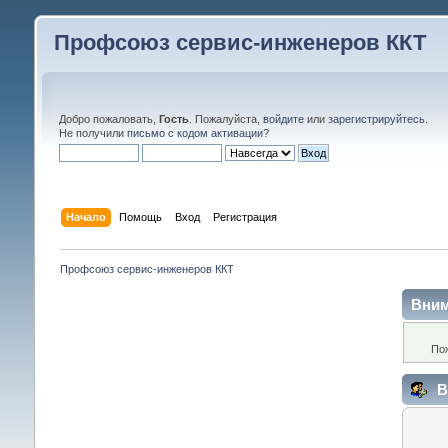
Профсоюз сервис-инженеров ККТ
Добро пожаловать,
Гость
. Пожалуйста,
войдите
или
зарегистрируйтесь
.
Не получили
письмо с кодом активации
?
Начало
Помощь
Вход
Регистрация
Профсоюз сервис-инженеров ККТ
Вним
По
В