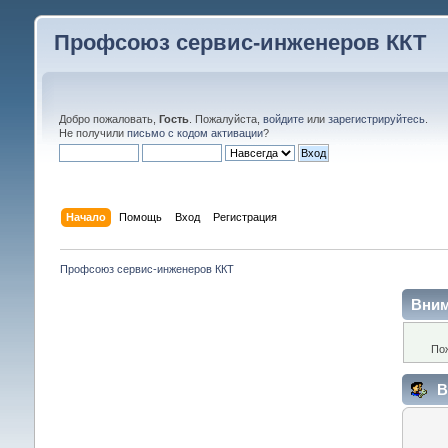
Профсоюз сервис-инженеров ККТ
Добро пожаловать,
Гость
. Пожалуйста,
войдите
или
зарегистрируйтесь
.
Не получили
письмо с кодом активации
?
Начало
Помощь
Вход
Регистрация
Профсоюз сервис-инженеров ККТ
Вним
По
В