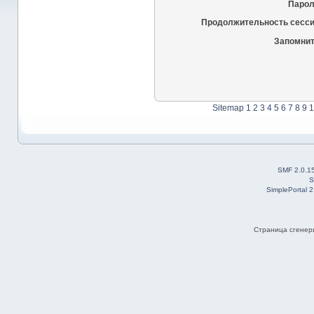
Парол
Продолжительность сесси
Запомнит
Sitemap
1
2
3
4
5
6
7
8
9
1
SMF 2.0.1
S
SimplePortal 
Страница сгенери