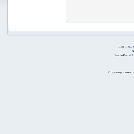
SMF 2.0.1
S
SimplePortal 
Страница сгенери