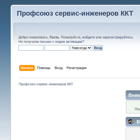
Профсоюз сервис-инженеров ККТ
Добро пожаловать,
Гость
. Пожалуйста,
войдите
или
зарегистрируйтесь
.
Не получили
письмо с кодом активации
?
Начало
Помощь
Вход
Регистрация
Профсоюз сервис-инженеров ККТ
Вним
По
В