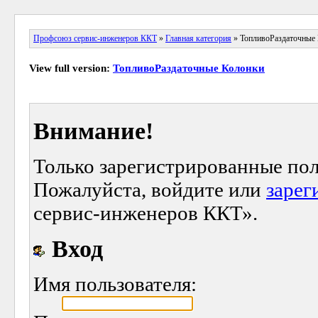
Профсоюз сервис-инженеров ККТ
»
Главная категория
» ТопливоРаздаточные
View full version:
ТопливоРаздаточные Колонки
Внимание!
Только зарегистрированные пол
Пожалуйста, войдите или
зарег
сервис-инженеров ККТ».
Вход
Имя пользователя: