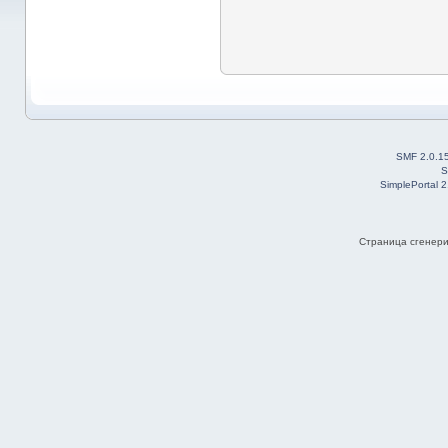
SMF 2.0.1
S
SimplePortal 
Страница сгенерир