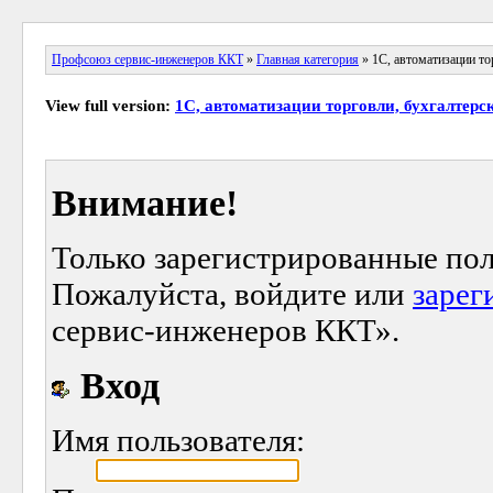
Профсоюз сервис-инженеров ККТ
»
Главная категория
» 1С, автоматизации тор
View full version:
1С, автоматизации торговли, бухгалтерск
Внимание!
Только зарегистрированные пол
Пожалуйста, войдите или
зарег
сервис-инженеров ККТ».
Вход
Имя пользователя: