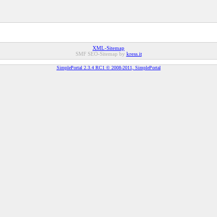
XML-Sitemap
SMF SEO-Sitemap by
kress.it
SimplePortal 2.3.4 RC1 © 2008-2011, SimplePortal