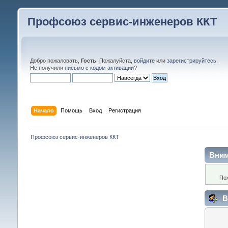
Профсоюз сервис-инженеров ККТ
Добро пожаловать,
Гость
. Пожалуйста,
войдите
или
зарегистрируйтесь
.
Не получили
письмо с кодом активации
?
Начало
Помощь
Вход
Регистрация
Профсоюз сервис-инженеров ККТ
Вним
По
В