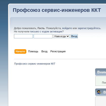
Профсоюз сервис-инженеров ККТ
Добро пожаловать,
Гость
. Пожалуйста,
войдите
или
зарегистрируйтесь
.
Не получили
письмо с кодом активации
?
Начало
Помощь
Вход
Регистрация
Профсоюз сервис-инженеров ККТ
Вним
По
В