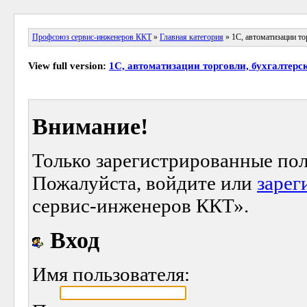
Профсоюз сервис-инженеров ККТ
»
Главная категория
» 1С, автоматизации тор
View full version:
1С, автоматизации торговли, бухгалтерск
Внимание!
Только зарегистрированные пол
Пожалуйста, войдите или
зарег
сервис-инженеров ККТ».
Вход
Имя пользователя: