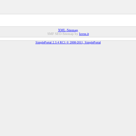
XML-Sitemap
SMF SEO-Sitemap by
kress.it
SimplePortal 2.3.4 RC1 © 2008-2011, SimplePortal