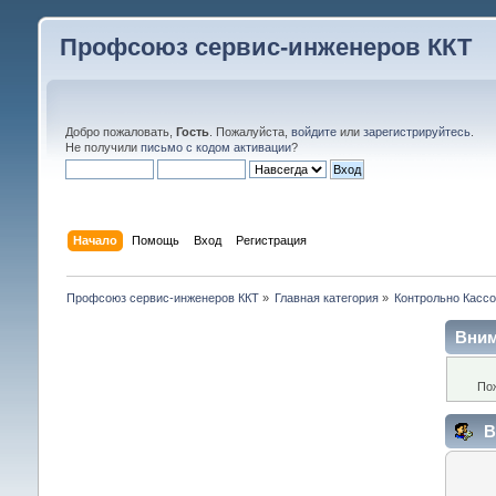
Профсоюз сервис-инженеров ККТ
Добро пожаловать,
Гость
. Пожалуйста,
войдите
или
зарегистрируйтесь
.
Не получили
письмо с кодом активации
?
Начало
Помощь
Вход
Регистрация
Профсоюз сервис-инженеров ККТ
»
Главная категория
»
Контрольно Кассо
Вним
По
В