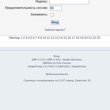
Пароль:
Продолжительность сессии:
Запомнить:
Забыли пароль?
Sitemap
1
2
3
4
5
6
7
8
9
10
11
12
13
14
15
16
17
18
19
20
21
22
23
Вход
SMF 2.0.15
|
SMF © 2011
,
Simple Machines
SMFAds
for
Free Forums
SimplePortal 2.3.4 RC1 © 2008-2011, SimplePortal
Мобильная версия
Страница сгенерирована за 0.137 секунд. Запросов: 15.