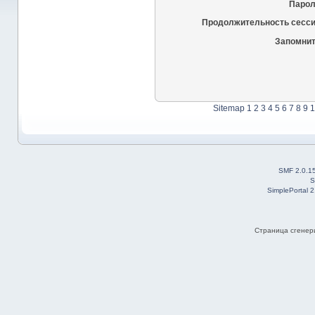
Парол
Продолжительность сесси
Запомнит
Sitemap
1
2
3
4
5
6
7
8
9
1
SMF 2.0.1
S
SimplePortal 
Страница сгенери