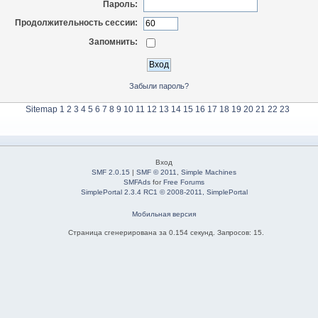
Пароль:
Продолжительность сессии:
Запомнить:
Забыли пароль?
Sitemap
1
2
3
4
5
6
7
8
9
10
11
12
13
14
15
16
17
18
19
20
21
22
23
Вход
SMF 2.0.15
|
SMF © 2011
,
Simple Machines
SMFAds
for
Free Forums
SimplePortal 2.3.4 RC1 © 2008-2011, SimplePortal
Мобильная версия
Страница сгенерирована за 0.154 секунд. Запросов: 15.