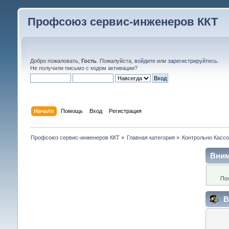
Профсоюз сервис-инженеров ККТ
Добро пожаловать,
Гость
. Пожалуйста,
войдите
или
зарегистрируйтесь
.
Не получили
письмо с кодом активации
?
Начало
Помощь
Вход
Регистрация
Профсоюз сервис-инженеров ККТ
»
Главная категория
»
Контрольно Кассо
Вним
По
В