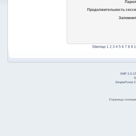
Парол
Продолжительность сесси
Запомнит
Sitemap
1
2
3
4
5
6
7
8
9
1
SMF 2.0.1
S
SimplePortal 
Страница сгенерир